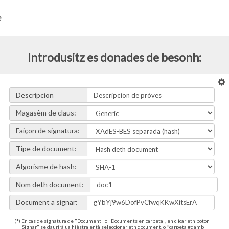
Introdusitz es donades de besonh:
Descripcion
Magasèm de claus:
Faiçon de signatura:
Tipe de document:
Algorisme de hash:
Nom deth document:
Document a signar:
(*) En cas de signatura de "Document" o "Documents en carpeta", en clicar eth boton
"Signar" se daurirà ua hièstra entà seleccionar eth document, o *carpeta #damb