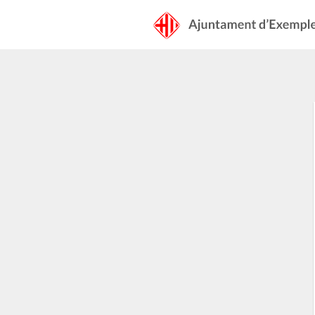
Acceditz
Ajuntament d'exemple
ath
contengut
principau